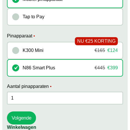
Tap to Pay
Pinapparaat
•
K300 Mini
€165
€124
N86 Smart Plus
€445
€399
Aantal pinapparaten
•
Volgende
Winkelwagen