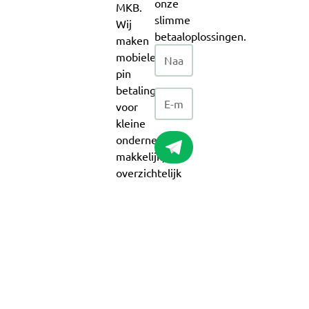
onze
MKB.
slimme
Wij
betaaloplossingen.
maken
mobiele
pin
betalingen
voor
kleine
ondernemers
makkelijk,
overzichtelijk
en
voordelig!
Over
Pinmobile
Producten
Klantenservice
Branches
Interessante
artikelen
Mobiel
Meest
Beauty
Wat kost een
pinapparaat
gestelde
Medisch