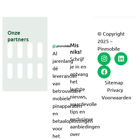
Onze
© Copyright
partners
2025 –
Mis
Pinmobile
niks!
Al
Schrijf
jarenlang
je in en
dé
ontvang
leverancier
het
Sitemap
van
laatste
Privacy
betrouwbare
nieuws,
Voorwaarden
mobiele
waardevolle
pinapparaten
tips en
en
exclusieve
betaaloplossingen
aanbiedingen
voor
over
het