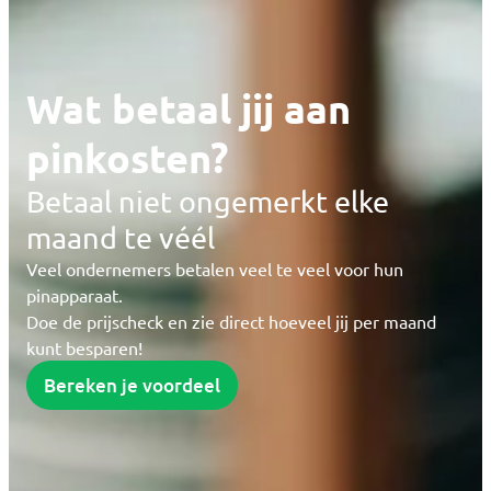
Wat betaal jij aan
pinkosten?
Betaal niet ongemerkt elke
maand te véél
Veel ondernemers betalen veel te veel voor hun
pinapparaat.
Doe de prijscheck en zie direct hoeveel jij per maand
kunt besparen!
Bereken je voordeel