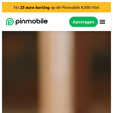
Nu
25 euro
korting
op de Pinmobile K300 Mini
Aanvragen