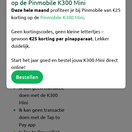
op de Pinmobile K300 Mini
Pinmobile aan?
Deze hele maand
profiteer je bij Pinmobile van €25
Hoe werkt pinnen met
korting op de
Pinmobile K300 Mini
.
K300 Mini?
Hoe werkt Tap to Pay
Geen kortingscodes, geen kleine lettertjes –
met de Phos app?
gewoon
€25 korting per pinapparaat
. Lekker
Hoe wissel ik van
duidelijk.
telefoon of tablet?
Ik ben mijn inlog voor
Start het jaar goed en bestel jouw K300 Mini direct
de Phos app kwijt
online!
Ik ben mijn TID en UID
Bestellen
codes kwijt
Ik kan geen transactie
doen met de K300
Mini
Ik kan geen transactie
doen met de Tap to
Pay app
Is Tap to Pay veilig?