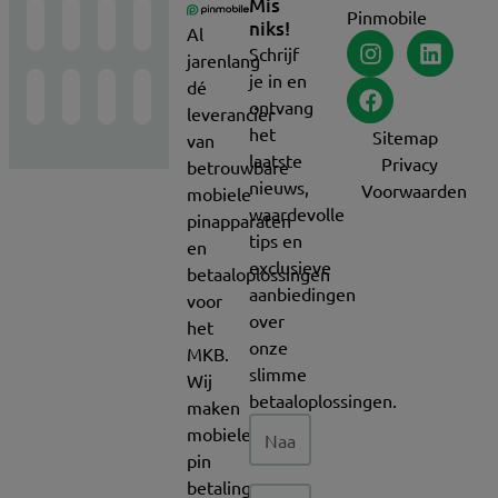
Mis
Pinmobile
niks!
Al
Schrijf
jarenlang
je in en
dé
ontvang
leverancier
het
Sitemap
van
laatste
Privacy
betrouwbare
nieuws,
Voorwaarden
mobiele
waardevolle
pinapparaten
tips en
en
exclusieve
betaaloplossingen
aanbiedingen
voor
over
het
onze
MKB.
slimme
Wij
betaaloplossingen.
maken
mobiele
pin
betalingen