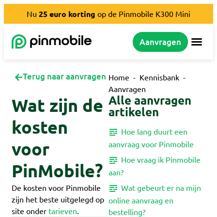
Nu
25 euro
korting
op de Pinmobile K300 Mini
Aanvragen
Terug naar aanvragen
Home
-
Kennisbank
-
Aanvragen
Alle aanvragen
Wat zijn de
artikelen
kosten
Hoe lang duurt een
voor
aanvraag voor Pinmobile
Hoe vraag ik Pinmobile
PinMobile?
aan?
Wat gebeurt er na mijn
De kosten voor Pinmobile
zijn het beste uitgelegd op
online aanvraag en
site onder
tarieven
.
bestelling?