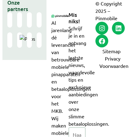
Onze
© Copyright
partners
2025 –
Mis
Pinmobile
niks!
Al
Schrijf
jarenlang
je in en
dé
ontvang
leverancier
het
Sitemap
van
laatste
Privacy
betrouwbare
nieuws,
Voorwaarden
mobiele
waardevolle
pinapparaten
tips en
en
exclusieve
betaaloplossingen
aanbiedingen
voor
over
het
onze
MKB.
slimme
Wij
betaaloplossingen.
maken
mobiele